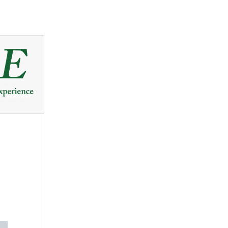
ワ
を
ア